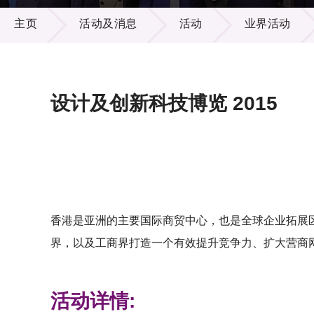
活动及消息
供应商
项目资
主页
活动及消息
活动
业界活动
多媒体
出版刊
就业机
项目伙
联络我
设计及创新科技博览 2015
香港是亚洲的主要国际商贸中心，也是全球企业拓展
界，以及工商界打造一个有效提升竞争力、扩大营商
活动详情: