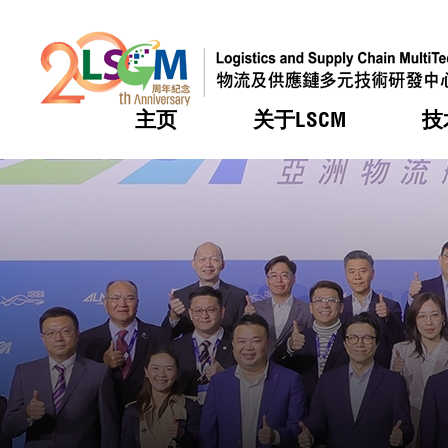
主页
关于LSCM
技
跳到内容（按回车键）
热门
热门
热门
热门
热门
机构简
服务
合作计
活动
会籍及
愿景及
LSCM 
可获授
研发重
登记会
奖项
奖项
奖项
奖项
奖项
服务范
业界活
LSCM 动向
LSCM 动向
LSCM 动向
LSCM 动向
LSCM 动向
应用于
资助计
会员列
组织架
奖项
资助计
重点项
会员登
组织架
新闻中
税务优
董事局
申请
研究顾
媒体报
评审
新闻稿
招标通
征求研
资讯中