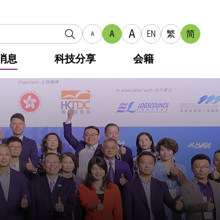
A
A
EN
繁
简
A
消息
科技分享
会籍