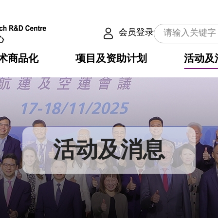
会员登录
术商品化
项目及资助计划
活动及
介
划
服务
使命
动向
权之技术
点
籍
畴
动
公共服务之创新技术
划
表
构
活动及消息
划
目
入
构
心
惠
问
导
告
发项目计划书
心