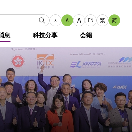
A
A
EN
繁
简
A
消息
科技分享
会籍