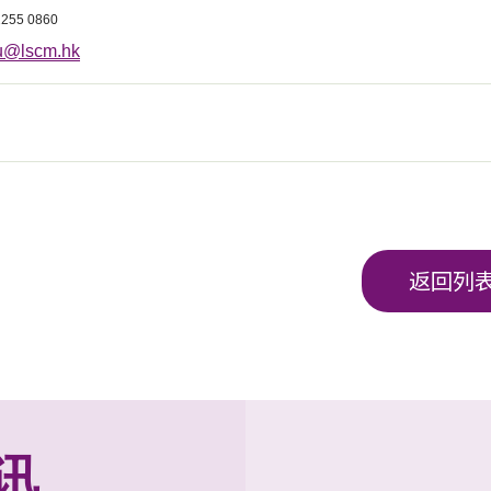
2255 0860
u@lscm.hk
返回列
讯