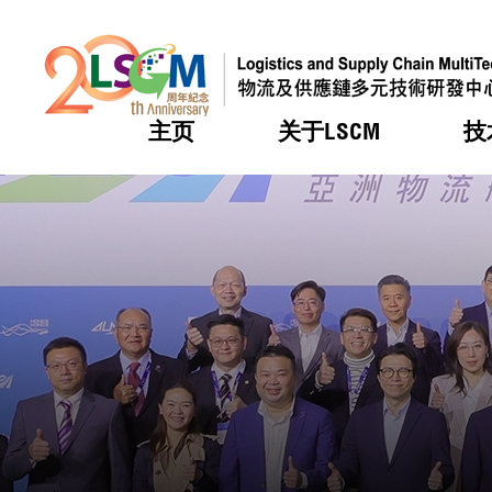
主页
关于LSCM
技
跳到内容（按回车键）
热门
热门
热门
热门
热门
机构简
服务
合作计
活动
会籍及
愿景及
LSCM 
可获授
研发重
登记会
奖项
奖项
奖项
奖项
奖项
服务范
业界活
LSCM 动向
LSCM 动向
LSCM 动向
LSCM 动向
LSCM 动向
应用于
资助计
会员列
组织架
奖项
资助计
重点项
会员登
组织架
新闻中
税务优
董事局
申请
研究顾
媒体报
评审
新闻稿
招标通
征求研
资讯中