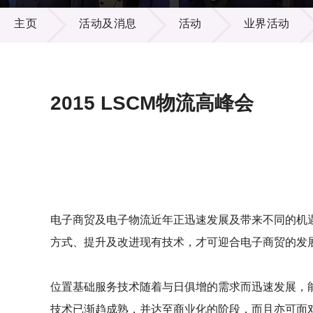
活动及消息
供应商
项目资
主页
活动及消息
活动
业界活动
多媒体
出版刊
就业机
项目伙
联络我
2015 LSCM物流高峰会
电子商贸及电子物流近年正迅速发展及带来不同的机
方式、提升及改进现有技术，才可迎合电子商贸的发
位置基础服务技术随着与日俱增的需求而迅速发展，
技术已渐趋成熟，并达至商业化的阶段，而且亦可面