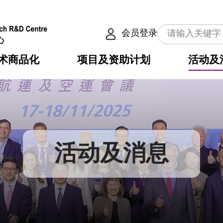
会员登录
术商品化
项目及资助计划
活动及
介
划
服务
使命
动向
权之技术
点
籍
畴
动
公共服务之创新技术
划
表
构
活动及消息
划
目
入
构
心
惠
问
导
告
发项目计划书
心