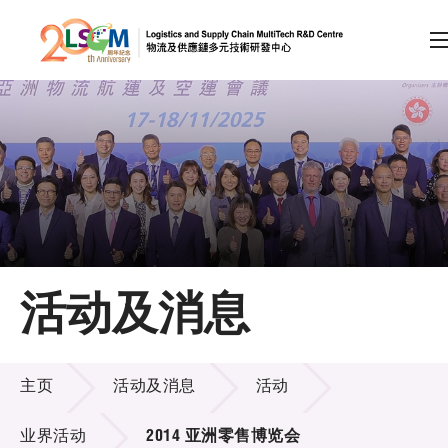
A
A
EN
繁
简
A
跳到内容（按回车键）
会员登录
主页
活动及消息
关于LSCM
活动及消息
技术商品化
主页
活动及消息
活动
项目及资助计划
业界活动
2014 亚洲零售博览会