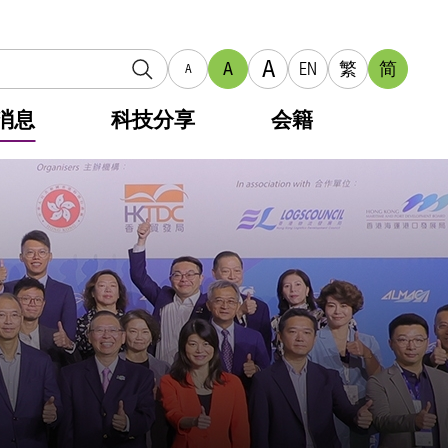
A
A
EN
繁
简
A
消息
科技分享
会籍