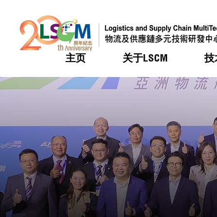
主页
关于LSCM
技
跳到内容（按回车键）
热门
热门
热门
热门
热门
机构简
服务
合作计
活动
会籍及
愿景及
LSCM 
可获授
研发重
登记会
奖项
奖项
奖项
奖项
奖项
服务范
业界活
LSCM 动向
LSCM 动向
LSCM 动向
LSCM 动向
LSCM 动向
应用于
资助计
会员列
组织架
奖项
资助计
重点项
会员登
组织架
新闻中
税务优
董事局
申请
研究顾
媒体报
评审
新闻稿
招标通
征求研
资讯中