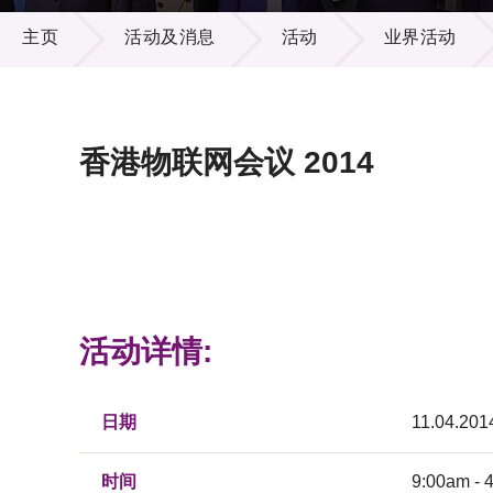
活动及消息
供应商
项目资
主页
活动及消息
活动
业界活动
多媒体
出版刊
就业机
项目伙
联络我
香港物联网会议 2014
活动详情:
日期
11.04.201
时间
9:00am - 