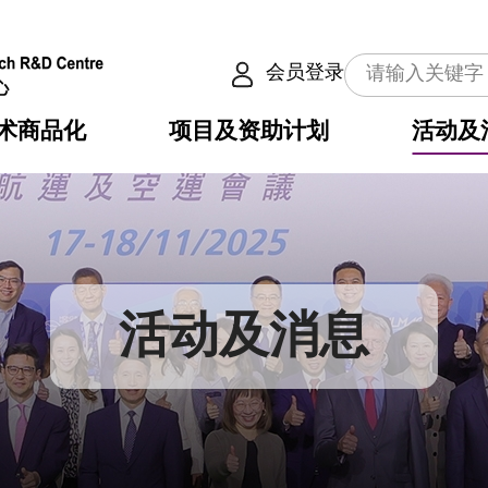
会员登录
术商品化
项目及资助计划
活动及
介
划
服务
使命
动向
权之技术
点
籍
畴
动
公共服务之创新技术
划
表
构
活动及消息
划
目
入
构
心
惠
问
导
告
发项目计划书
心