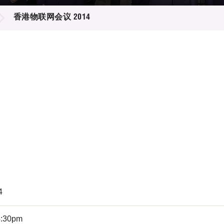
登记
料库
香港物联网会议 2014
物
会
伴
们
4
4:30pm