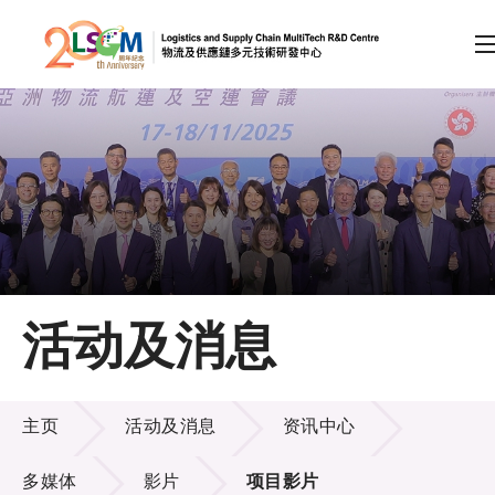
A
A
EN
繁
简
A
跳到内容（按回车键）
会员登录
主页
活动及消息
关于LSCM
活动及消息
技术商品化
主页
活动及消息
资讯中心
项目及资助计划
多媒体
影片
项目影片