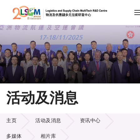
A
A
EN
繁
简
A
跳到内容（按回车键）
会员登录
主页
活动及消息
关于LSCM
活动及消息
技术商品化
主页
活动及消息
资讯中心
项目及资助计划
多媒体
相片库