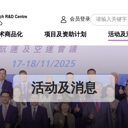
会员登录
术商品化
项目及资助计划
活动及
介
划
服务
使命
动向
权之技术
点
籍
畴
动
公共服务之创新技术
划
表
构
活动及消息
划
目
入
构
心
惠
问
导
告
发项目计划书
心