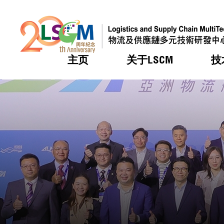
主页
关于LSCM
技
跳到内容（按回车键）
热门
热门
热门
热门
热门
机构简
服务
合作计
活动
会籍及
愿景及
LSCM 
可获授
研发重
登记会
奖项
奖项
奖项
奖项
奖项
服务范
业界活
LSCM 动向
LSCM 动向
LSCM 动向
LSCM 动向
LSCM 动向
应用于
资助计
会员列
组织架
奖项
资助计
重点项
会员登
组织架
新闻中
税务优
董事局
申请
研究顾
媒体报
评审
新闻稿
招标通
征求研
资讯中