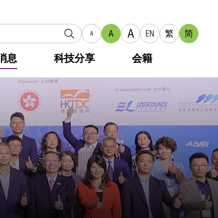
A
A
EN
繁
简
A
消息
科技分享
会籍