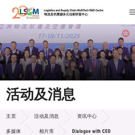
A
A
EN
繁
简
A
跳到内容（按回车键）
会员登录
主页
活动及消息
关于LSCM
活动及消息
技术商品化
主页
活动及消息
资讯中心
项目及资助计划
多媒体
相片库
Dialogue with CEO