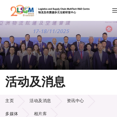
A
A
EN
繁
简
A
跳到内容（按回车键）
会员登录
主页
活动及消息
关于LSCM
活动及消息
技术商品化
主页
活动及消息
资讯中心
项目及资助计划
多媒体
相片库