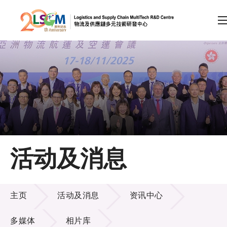
A
A
EN
繁
简
A
跳到内容（按回车键）
会员登录
主页
活动及消息
关于LSCM
活动及消息
技术商品化
主页
活动及消息
资讯中心
项目及资助计划
多媒体
相片库