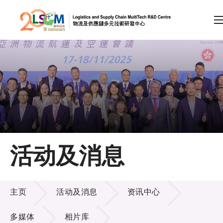
A
A
EN
繁
简
A
跳到内容（按回车键）
会员登录
主页
活动及消息
关于LSCM
活动及消息
技术商品化
主页
活动及消息
资讯中心
项目及资助计划
多媒体
相片库