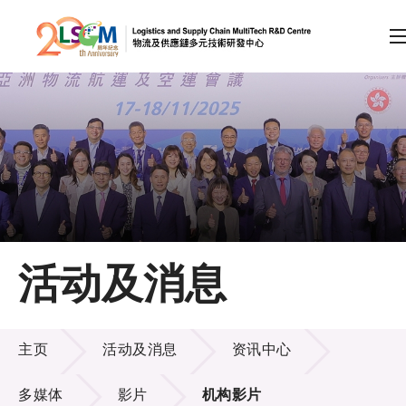
A
A
EN
繁
简
A
跳到内容（按回车键）
会员登录
主页
活动及消息
关于LSCM
活动及消息
技术商品化
主页
活动及消息
资讯中心
项目及资助计划
多媒体
影片
机构影片