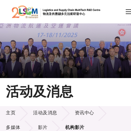
A
A
EN
繁
简
A
跳到内容（按回车键）
会员登录
主页
活动及消息
关于LSCM
活动及消息
技术商品化
主页
活动及消息
资讯中心
项目及资助计划
多媒体
影片
机构影片