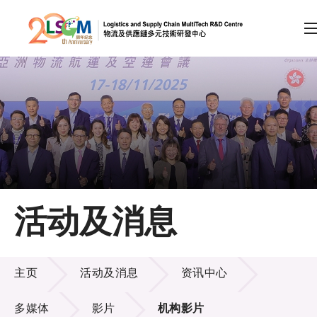
A
A
EN
繁
简
A
跳到内容（按回车键）
会员登录
主页
活动及消息
关于LSCM
活动及消息
技术商品化
主页
活动及消息
资讯中心
项目及资助计划
多媒体
影片
机构影片