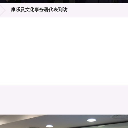
登记
料库
康乐及文化事务署代表到访
物
会
伴
们