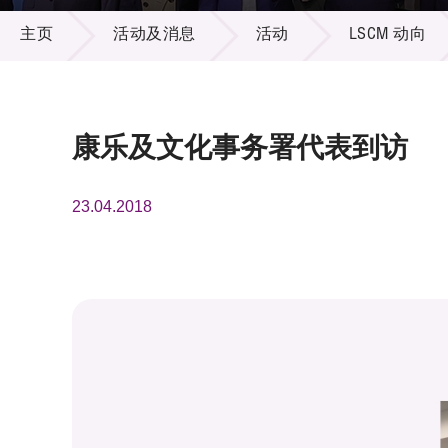
活动及消息
供应商
项目资
主页
活动及消息
活动
LSCM 动向
多媒体
出版刊
就业机
项目伙
联络我
康乐及文化事务署代表到访
23.04.2018