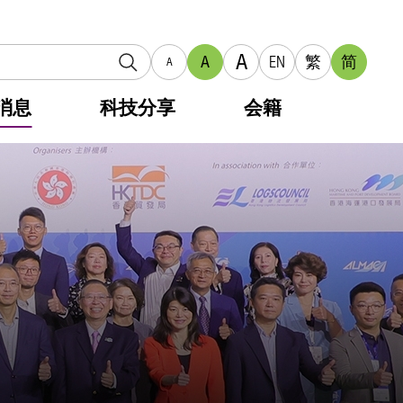
A
A
EN
繁
简
A
消息
科技分享
会籍