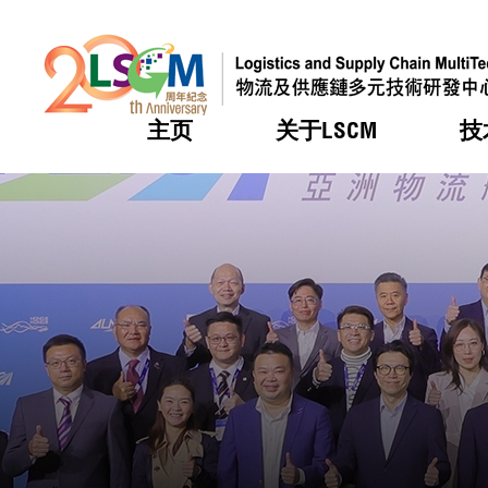
主页
关于LSCM
技
跳到内容（按回车键）
热门
热门
热门
热门
热门
机构简
服务
合作计
活动
会籍及
愿景及
LSCM 
可获授
研发重
登记会
奖项
奖项
奖项
奖项
奖项
服务范
业界活
LSCM 动向
LSCM 动向
LSCM 动向
LSCM 动向
LSCM 动向
应用于
资助计
会员列
组织架
奖项
资助计
重点项
会员登
组织架
新闻中
税务优
董事局
申请
研究顾
媒体报
评审
新闻稿
招标通
征求研
资讯中