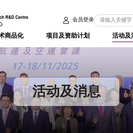
会员登录
术商品化
项目及资助计划
活动及
介
划
服务
使命
动向
权之技术
点
籍
畴
动
公共服务之创新技术
划
表
构
活动及消息
划
目
入
构
心
惠
问
导
告
发项目计划书
心