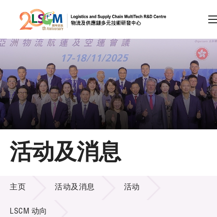
A
A
EN
繁
简
A
跳到内容（按回车键）
会员登录
主页
活动及消息
关于LSCM
活动及消息
技术商品化
主页
活动及消息
活动
项目及资助计划
LSCM 动向