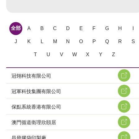
全部
A
B
C
D
E
F
G
H
I
J
K
L
M
N
O
P
Q
R
S
T
U
V
W
X
Y
Z
冠翎科技有限公司
冠軍科技集團有限公司
保點系統香港有限公司
澳門循道衛理欣頤居
昌發膠袋印製廠