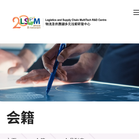
A
A
EN
繁
简
A
跳到内容（按回车键）
会员登录
主页
关于LSCM
会籍
技术商品化
项目及资助计划
会籍