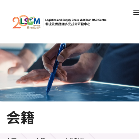
A
A
EN
繁
简
A
跳到内容（按回车键）
会员登录
主页
关于LSCM
会籍
技术商品化
项目及资助计划
会籍