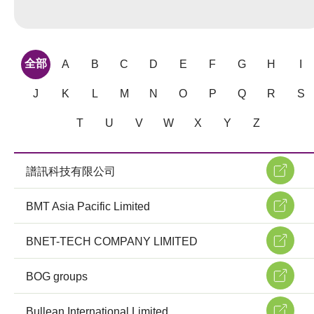
全部
A
B
C
D
E
F
G
H
I
J
K
L
M
N
O
P
Q
R
S
T
U
V
W
X
Y
Z
譜訊科技有限公司
BMT Asia Pacific Limited
BNET-TECH COMPANY LIMITED
BOG groups
Bullean International Limited