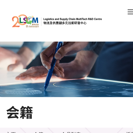
A
A
EN
繁
简
A
跳到内容（按回车键）
会员登录
主页
关于LSCM
会籍
技术商品化
项目及资助计划
会籍