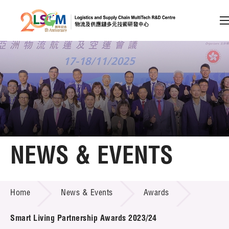
A
A
EN
繁
简
A
Skip to content (Press enter)
Member Login
Home
NEWS & EVENTS
About LSCM
NEWS & EVENTS
Home
News & Events
Awards
Technology Transfer
Project & Funding Schemes
Smart Living Partnership Awards 2023/24