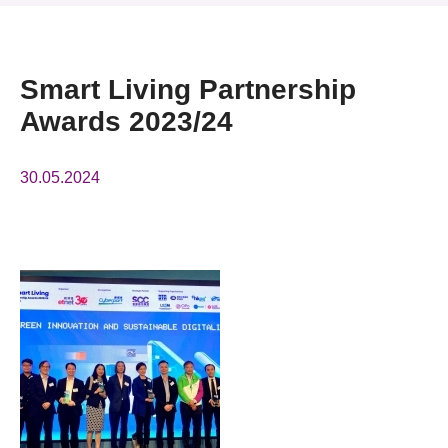
News & Events
Event
Smart Living Partnership
Awards 2023/24
Awards
Press Room
30.05.2024
Resource Center
Tech Articles
Membership