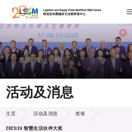
A
A
EN
繁
简
A
跳到内容（按回车键）
会员登录
主页
活动及消息
关于LSCM
活动及消息
技术商品化
主页
活动及消息
奖项
项目及资助计划
2023/24 智慧生活伙伴大奖