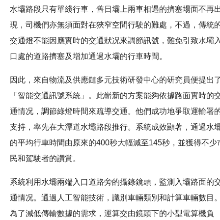
水壩路段只有單綫行車，舊日壩上兩車相遇的擠塞場面不再
現，司機們亦無須面對在狹窄空間行駛的難處，不過，傳統
交通燈不能因應實時的交通狀况來調節訊號，難免引致水壩
口處的道路擠塞及增加通過水壩的行車時間。
因此，來自物流及供應鏈多元技術研發中心的研究員便提出
「智能交通訊號系統」。此嶄新的方案能夠依據路面實時的
通情况，調節綠燈時間來疏導交通。他們成功地爭取運輸署
支持，率先在大潭道水壩路段推行。系統成效顯著，通過水
的平均行車時間由原來的400秒大幅減至145秒，並獲得不少
民和駕駛者的讚賞。
系統利用水壩兩端入口道路旁的攝錄鏡頭，監測入壩路面的
通情况。通過人工智能技術，識別車輛類別和計算車輛數目
為了減低傳輸數據的需求，運算交由鏡頭下的小型電算機負