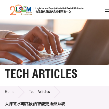
A
A
EN
繁
简
A
Skip to content (Press enter)
Member Login
Home
TECH ARTICLES
About LSCM
TECH ARTICLES
Home
Tech Articles
Technology Transfer
Project & Funding Schemes
大潭道水壩路段的智能交通燈系統