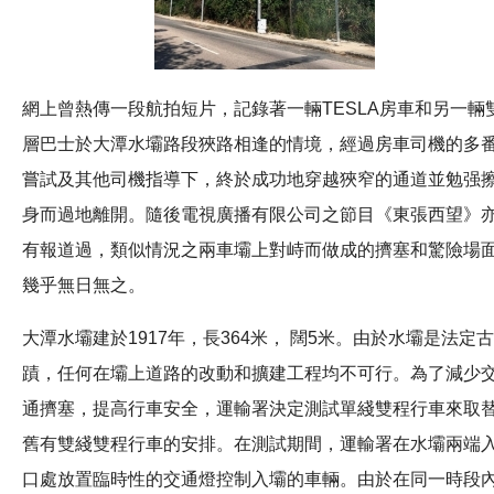
網上曾熱傳一段航拍短片，記錄著一輛TESLA房車和另一輛
層巴士於大潭水壩路段狹路相逢的情境，經過房車司機的多
嘗試及其他司機指導下，終於成功地穿越狹窄的通道並勉强
身而過地離開。隨後電視廣播有限公司之節目《東張西望》
有報道過，類似情況之兩車壩上對峙而做成的擠塞和驚險場
幾乎無日無之。
大潭水壩建於1917年，長364米， 闊5米。由於水壩是法定古
蹟，任何在壩上道路的改動和擴建工程均不可行。為了減少
通擠塞，提高行車安全，運輸署決定測試單綫雙程行車來取
舊有雙綫雙程行車的安排。在測試期間，運輸署在水壩兩端
口處放置臨時性的交通燈控制入壩的車輛。由於在同一時段