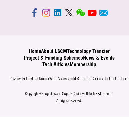
Home
About LSCM
Technology Transfer
Project & Funding Schemes
News & Events
Tech Articles
Membership
Privacy Policy
Disclaimer
Web Accessibility
Sitemap
Contact Us
Useful Link
Copyright © Logistics and Supply Chain MultiTech R&D Centre.
All rights reserved.