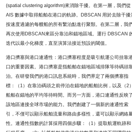
(spatial clustering algorithm)來消除干擾。在第一層，我們從
AIS 數據中取得船舶在港口的軌跡。DBSCAN 用於去除干擾
按速度過濾的每艘船的所有繫泊點進行聚類。在第二層，我
再次使用DBSCAN來區分靠泊和錨地區域。運行 DBSCAN 
迭代以最小化梯度，直至演算法接近預設的閾值。
港口擠塞與港口連通性：港口擠塞程度是吸引航運公司挂靠
口的重要因素。港口擠塞是指船舶在錨地區域排隊等待碼頭
泊。在研發我們的港口訊息系統時，我們界定了兩個擠塞指
標：（1）在靠泊碼頭之前停泊在錨地的船舶比例，以及（2
船舶在錨地的平均等待時間。而另一方面，港口連通性反映
該地區連接全球市場的能力。我們創建了一個新的連通性索
引，不僅可以顯示船舶流量和路由多樣性，還可以顯示網絡
性。連通性指數的計算採用四個步驟：（1）提取航運軌跡和