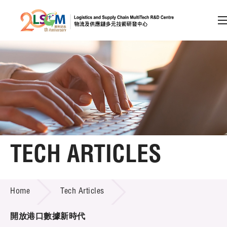
A
A
EN
繁
简
A
Skip to content (Press enter)
Member Login
Home
TECH ARTICLES
About LSCM
TECH ARTICLES
Home
Tech Articles
Technology Transfer
Project & Funding Schemes
開放港口數據新時代