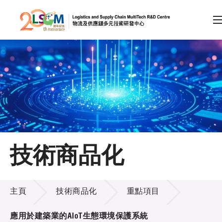
A
A
EN
繁
简
A
跳到內容（按回車鍵）
會員登入
主頁
技術商品化
關於LSCM
技術商品化
技術商品化
主頁
技術商品化
重點項目
服務
應用於建築業的AIoT生態環境保護系統