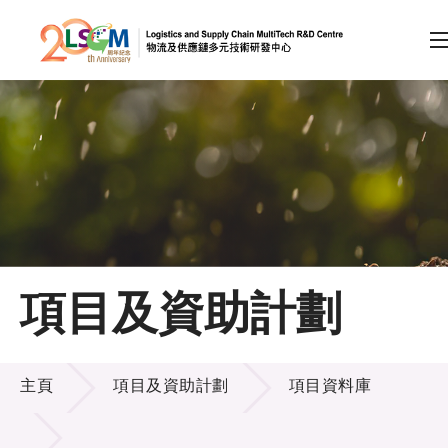
A
A
EN
繁
简
A
跳到內容（按回車鍵）
會員登入
主頁
項目及資助計劃
關於LSCM
項目及資助計劃
技術商品化
主頁
項目及資助計劃
項目資料庫
項目及資助計劃