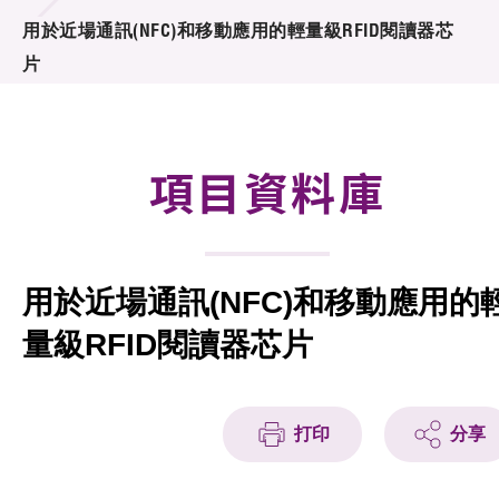
合作計劃
用於近場通訊(NFC)和移動應用的輕量級RFID閱讀器芯
片
研發重點
資助計劃
項目資料庫
徵求研發項目計劃書
項目資料庫
用於近場通訊(NFC)和移動應用的
項目夥伴
量級RFID閱讀器芯片
活動及消息
科技分享
打印
分享
會籍