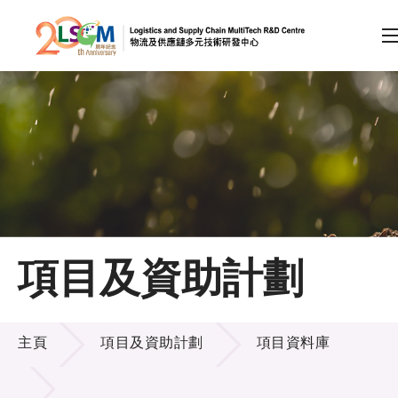
A
A
EN
繁
简
A
跳到內容（按回車鍵）
會員登入
主頁
項目及資助計劃
關於LSCM
項目及資助計劃
技術商品化
主頁
項目及資助計劃
項目資料庫
項目及資助計劃