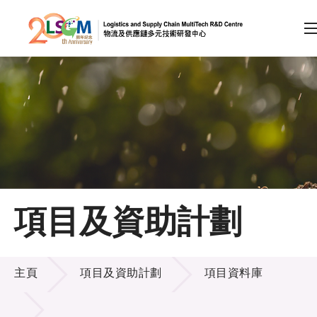
A
A
EN
繁
简
A
跳到內容（按回車鍵）
會員登入
主頁
項目及資助計劃
關於LSCM
項目及資助計劃
技術商品化
主頁
項目及資助計劃
項目資料庫
項目及資助計劃