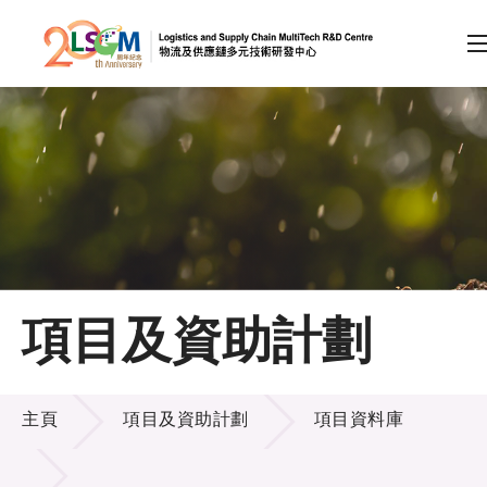
A
A
EN
繁
简
A
跳到內容（按回車鍵）
會員登入
主頁
項目及資助計劃
關於LSCM
項目及資助計劃
技術商品化
主頁
項目及資助計劃
項目資料庫
項目及資助計劃