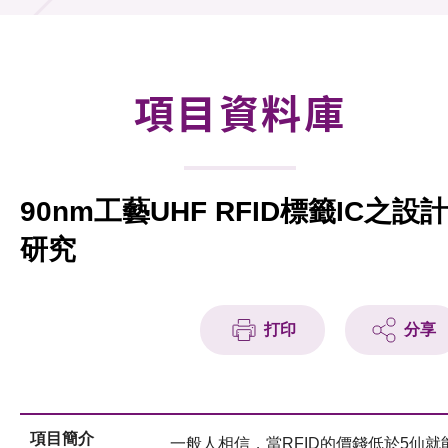
合作計劃
研發重點
項目資料庫
資助計劃
徵求研發項目計劃書
90nm工藝UHF RFID標籤IC之設計
項目資料庫
研究
項目夥伴
活動及消息
打印
分享
科技分享
會籍
項目簡介
一般人相信，當RFID的價錢低於5仙就