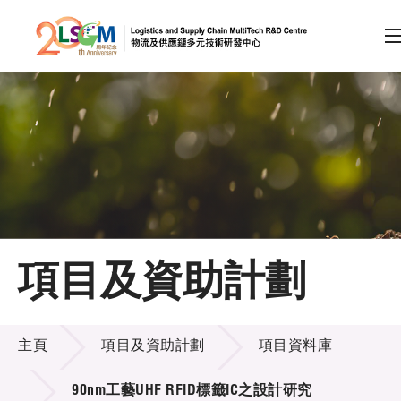
A
A
EN
繁
简
A
跳到內容（按回車鍵）
會員登入
主頁
項目及資助計劃
關於LSCM
項目及資助計劃
技術商品化
主頁
項目及資助計劃
項目資料庫
項目及資助計劃
90nm工藝UHF RFID標籤IC之設計研究