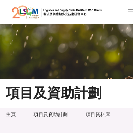
A
A
EN
繁
简
A
跳到內容（按回車鍵）
會員登入
主頁
項目及資助計劃
關於LSCM
項目及資助計劃
技術商品化
主頁
項目及資助計劃
項目資料庫
項目及資助計劃