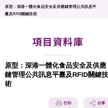
合作計劃
原型：深港一體化食品安全及供應鏈管理公共訊息平
臺及RFID關鍵技術
研發重點
資助計劃
項目資料庫
徵求研發項目計劃書
項目資料庫
原型：深港一體化食品安全及供應
項目夥伴
鏈管理公共訊息平臺及RFID關鍵
活動及消息
術
科技分享
會籍
打印
分享