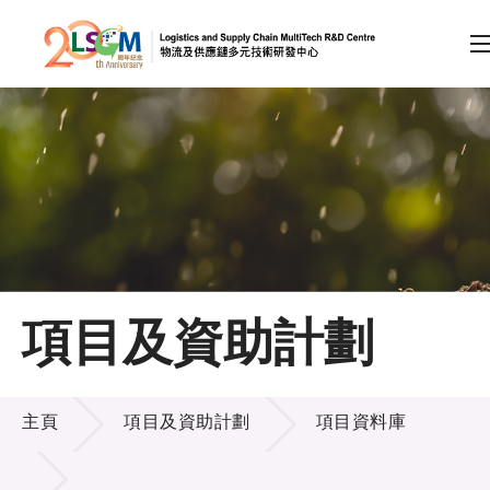
A
A
EN
繁
简
A
跳到內容（按回車鍵）
會員登入
主頁
項目及資助計劃
關於LSCM
項目及資助計劃
技術商品化
主頁
項目及資助計劃
項目資料庫
項目及資助計劃