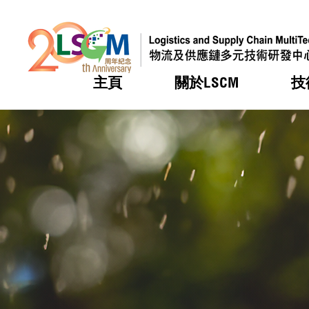
主頁
關於LSCM
技
跳到內容（按回車鍵）
熱門
熱門
熱門
熱門
熱門
機構簡
服務
合作計
活動
會籍及
願景及
LSCM 
可獲授
研發重
登記會
獎項
獎項
獎項
獎項
獎項
服務範
業界活
LSCM 動向
LSCM 動向
LSCM 動向
LSCM 動向
LSCM 動向
應用於
資助計
會員列
組織架
獎項
資助計
重點項
會員登
組織架
新聞中
稅務優
董事局
申請
研究顧
媒體報
評審
新聞稿
招標通
徵求研
資訊中