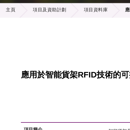
項目及資助計劃
供應商
項目資
主頁
項目及資助計劃
項目資料庫
應
多媒體
出版刊
就業機
項目夥
聯絡我
應用於智能貨架RFID技術的
項目簡介