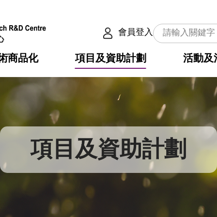
會員登入
術商品化
項目及資助計劃
活動及
介
劃
服務
使命
動向
權之技術
點
籍
疇
動
公共服務之創新技術
劃
表
構
項目及資助計劃
劃
目
入
構
心
惠
問
導
告
發項目計劃書
心