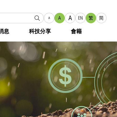
A
A
EN
繁
简
A
消息
科技分享
會籍