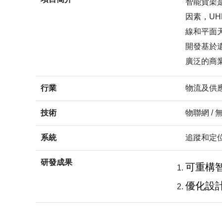
智能貨架
因素，UH
線和平面
開發基於
廣泛的商
行業
物流及供
技術
物聯網 / 
系統
追蹤和定
研發成果
可重構智
優化設