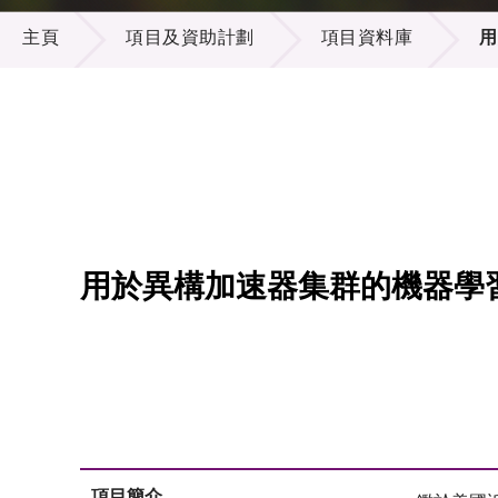
項目及資助計劃
供應商
項目資
主頁
項目及資助計劃
項目資料庫
用
多媒體
出版刊
就業機
項目夥
聯絡我
用於異構加速器集群的機器學
項目簡介