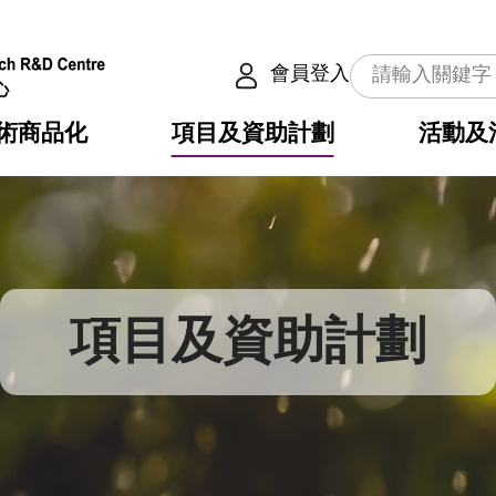
會員登入
術商品化
項目及資助計劃
活動及
介
劃
服務
使命
動向
權之技術
點
籍
疇
動
公共服務之創新技術
劃
表
構
項目及資助計劃
劃
目
入
構
心
惠
問
導
告
發項目計劃書
心