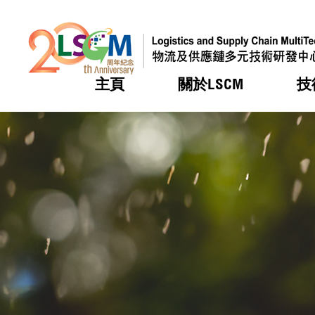
主頁
關於LSCM
技
跳到內容（按回車鍵）
熱門
熱門
熱門
熱門
熱門
機構簡
服務
合作計
活動
會籍及
願景及
LSCM 
可獲授
研發重
登記會
獎項
獎項
獎項
獎項
獎項
服務範
業界活
LSCM 動向
LSCM 動向
LSCM 動向
LSCM 動向
LSCM 動向
應用於
資助計
會員列
組織架
獎項
資助計
重點項
會員登
組織架
新聞中
稅務優
董事局
申請
研究顧
媒體報
評審
新聞稿
招標通
徵求研
資訊中