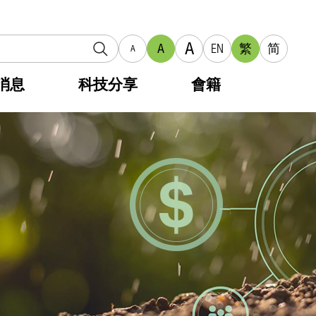
A
A
EN
繁
简
A
消息
科技分享
會籍