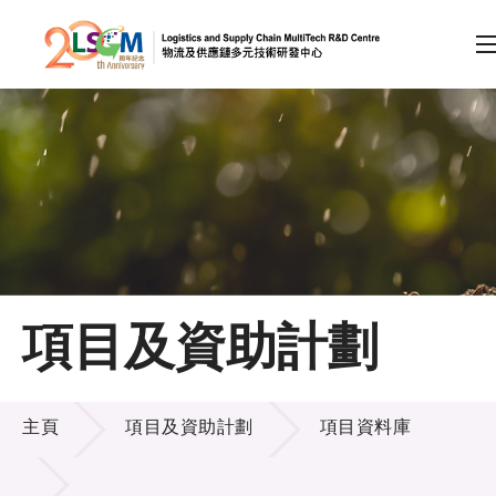
A
A
EN
繁
简
A
跳到內容（按回車鍵）
會員登入
主頁
項目及資助計劃
關於LSCM
項目及資助計劃
技術商品化
主頁
項目及資助計劃
項目資料庫
項目及資助計劃