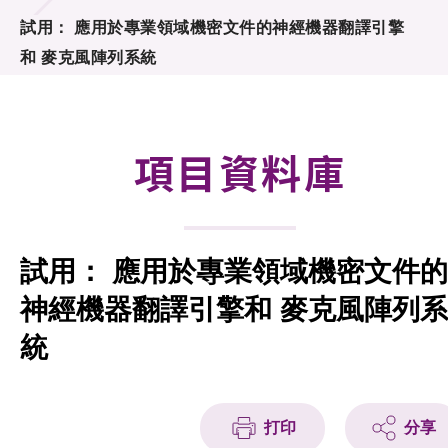
合作計劃
試用： 應用於專業領域機密文件的神經機器翻譯引擎
和 麥克風陣列系統
研發重點
資助計劃
項目資料庫
徵求研發項目計劃書
項目資料庫
試用： 應用於專業領域機密文件的
項目夥伴
神經機器翻譯引擎和 麥克風陣列系
活動及消息
統
科技分享
會籍
打印
分享