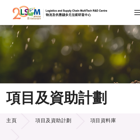
A
A
EN
繁
简
A
跳到內容（按回車鍵）
會員登入
主頁
項目及資助計劃
關於LSCM
項目及資助計劃
技術商品化
主頁
項目及資助計劃
項目資料庫
項目及資助計劃