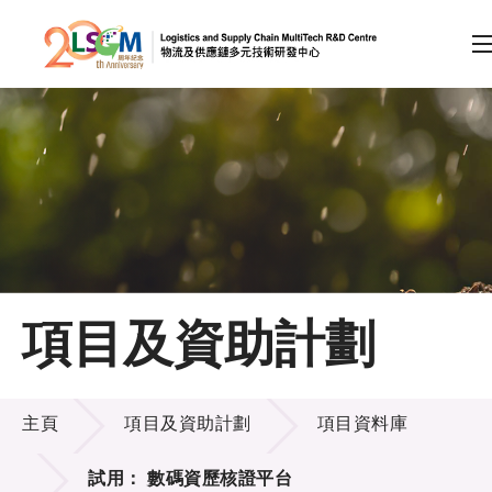
A
A
EN
繁
简
A
跳到內容（按回車鍵）
會員登入
主頁
項目及資助計劃
關於LSCM
項目及資助計劃
技術商品化
主頁
項目及資助計劃
項目資料庫
項目及資助計劃
試用： 數碼資歷核證平台