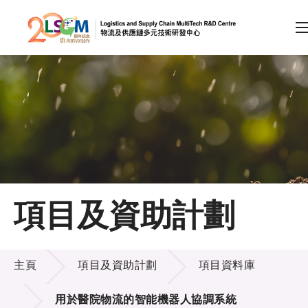
A
A
EN
繁
简
A
跳到內容（按回車鍵）
會員登入
主頁
項目及資助計劃
關於LSCM
項目及資助計劃
技術商品化
主頁
項目及資助計劃
項目資料庫
項目及資助計劃
用於醫院物流的智能機器人協調系統