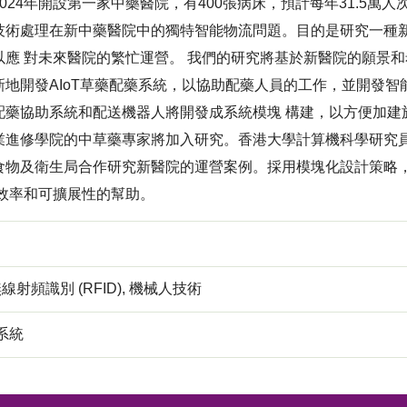
024年開設第一家中藥醫院，有400張病床，預計每年31.5萬人
技術處理在新中藥醫院中的獨特智能物流問題。目的是研究一種新
以應 對未來醫院的繁忙運營。 我們的研究將基於新醫院的願景
新地開發AIoT草藥配藥系統，以協助配藥人員的工作，並開發
配藥協助系統和配送機器人將開發成系統模塊 構建，以方便加建
業進修學院的中草藥專家將加入研究。香港大學計算機科學研究員
食物及衛生局合作研究新醫院的運營案例。採用模塊化設計策略
 效率和可擴展性的幫助。
無線射頻識別 (RFID), 機械人技術
系統