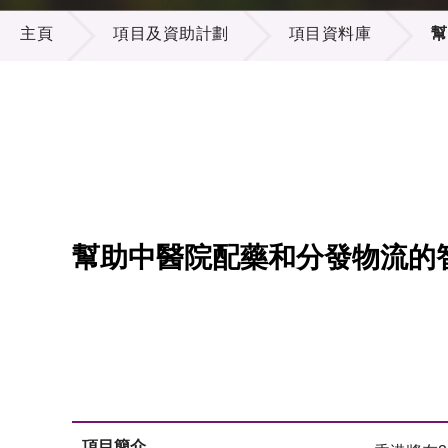
項目及資助計劃
供應商
項目資
主頁
項目及資助計劃
項目資料庫
幫
多媒體
出版刊
就業機
項目夥
聯絡我
幫助中醫院配藥和分發物流的
項目簡介