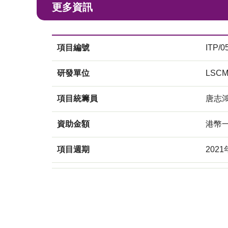
更多資訊
項目編號
ITP/0
研發單位
LSC
項目統籌員
唐志
資助金額
港幣
項目週期
202