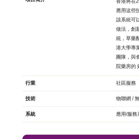
香港將在2
應用这些
該系統可
做法，創
統，草藥
港大學專
團隊，與
院藥房的
行業
社區服務
技術
物聯網 / 
系統
應用/服務