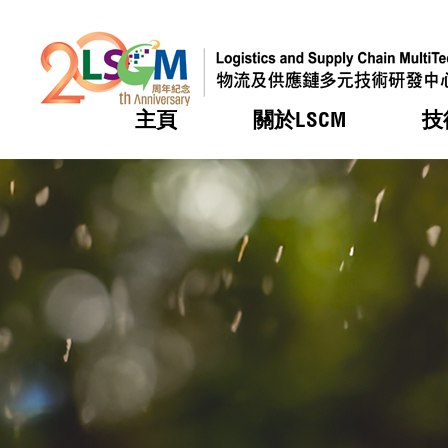
主頁
關於LSCM
技
跳到內容（按回車鍵）
熱門
熱門
熱門
熱門
熱門
機構簡
服務
合作計
活動
會籍及
願景及
LSCM 
可獲授
研發重
登記會
獎項
獎項
獎項
獎項
獎項
服務範
業界活
LSCM 動向
LSCM 動向
LSCM 動向
LSCM 動向
LSCM 動向
應用於
資助計
會員列
組織架
獎項
資助計
重點項
會員登
組織架
新聞中
稅務優
董事局
申請
研究顧
媒體報
評審
新聞稿
招標通
徵求研
資訊中