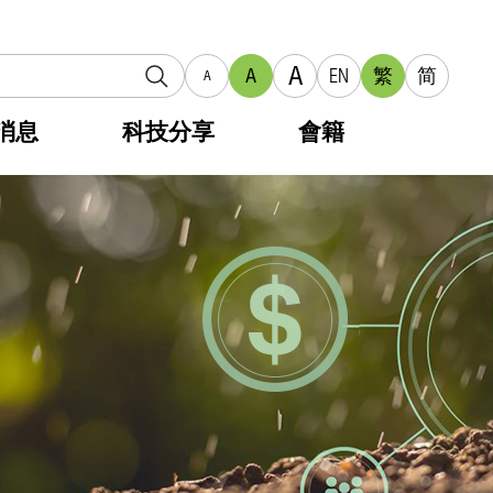
A
A
EN
繁
简
A
消息
科技分享
會籍