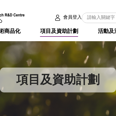
會員登入
術商品化
項目及資助計劃
活動及
介
劃
服務
使命
動向
權之技術
點
籍
疇
動
公共服務之創新技術
劃
表
構
項目及資助計劃
劃
目
入
構
心
惠
問
導
告
發項目計劃書
心