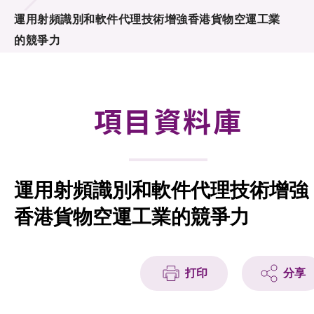
合作計劃
運用射頻識別和軟件代理技術增強香港貨物空運工業
的競爭力
研發重點
資助計劃
項目資料庫
徵求研發項目計劃書
項目資料庫
運用射頻識別和軟件代理技術增強
項目夥伴
香港貨物空運工業的競爭力
活動及消息
科技分享
打印
分享
會籍