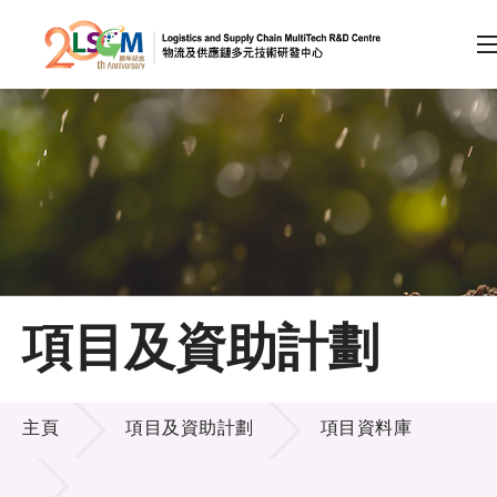
A
A
EN
繁
简
A
跳到內容（按回車鍵）
會員登入
主頁
項目及資助計劃
關於LSCM
項目及資助計劃
技術商品化
主頁
項目及資助計劃
項目資料庫
項目及資助計劃