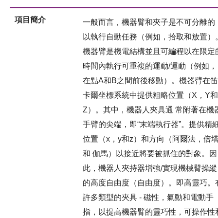
項目簡介
一般而言，機器臂和夾子是不可分離的
以執行自動任務（例如，拾取和放置）
機器臂是機電結構並且可編程以在限定
時間內執行可重複的運動/運動（例如，
在點A和B之間前後移動）。機器臂在笛
卡爾坐標系統中提供粗略位置（X，Y和
Z）。其中，機器人夾具通 常附著在機
手臂的尖端，即“末端執行器”。提供精
位置（x，y和z）和方向（阿爾法，倍
和 伽馬）以接近將要被抓住的對象。因
此，機器人夾持器增強/實現機械臂操縱
的高度自由度（自由度）。即高靈巧。
許多類型的夾具 - 磁性，氣動和電動手
指，以提高機器臂的靈巧性，可操作性