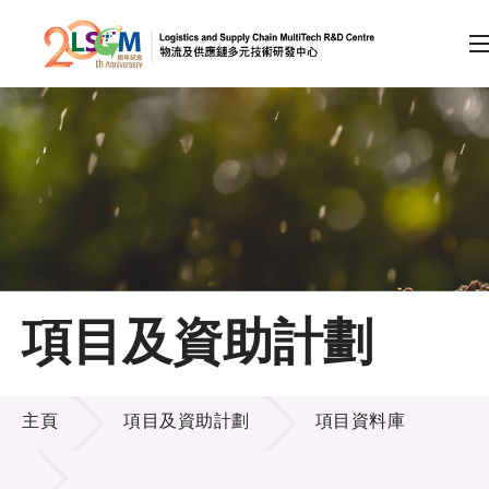
A
A
EN
繁
简
A
跳到內容（按回車鍵）
會員登入
主頁
項目及資助計劃
關於LSCM
項目及資助計劃
技術商品化
主頁
項目及資助計劃
項目資料庫
項目及資助計劃