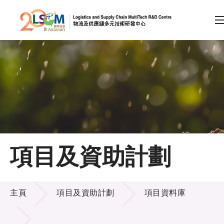
A
A
EN
繁
简
A
跳到內容（按回車鍵）
會員登入
主頁
項目及資助計劃
關於LSCM
項目及資助計劃
技術商品化
主頁
項目及資助計劃
項目資料庫
項目及資助計劃