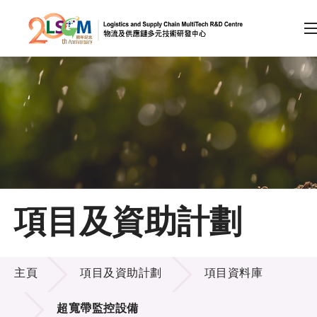
A
A
EN
繁
简
A
跳到內容（按回車鍵）
會員登入
主頁
項目及資助計劃
關於LSCM
項目及資助計劃
技術商品化
主頁
項目及資助計劃
項目資料庫
項目及資助計劃
超寬帶監控設備