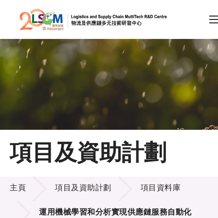
A
A
EN
繁
简
A
跳到內容（按回車鍵）
會員登入
主頁
項目及資助計劃
關於LSCM
項目及資助計劃
技術商品化
主頁
項目及資助計劃
項目資料庫
項目及資助計劃
運用機械學習和分析實現供應鏈服務自動化