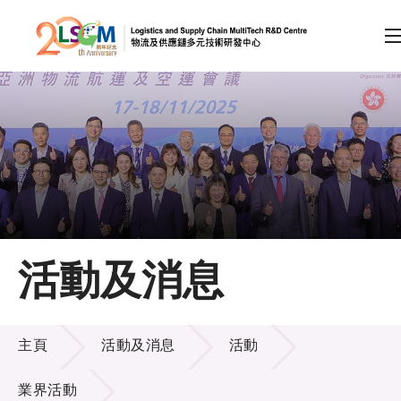
A
A
EN
繁
简
A
跳到內容（按回車鍵）
會員登入
主頁
活動及消息
關於LSCM
活動及消息
技術商品化
主頁
活動及消息
活動
項目及資助計劃
業界活動