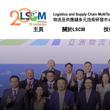
主頁
關於LSCM
技
跳到內容（按回車鍵）
熱門
熱門
熱門
熱門
熱門
機構簡
服務
合作計
活動
會籍及
願景及
LSCM 
可獲授
研發重
登記會
獎項
獎項
獎項
獎項
獎項
服務範
業界活
LSCM 動向
LSCM 動向
LSCM 動向
LSCM 動向
LSCM 動向
應用於
資助計
會員列
組織架
獎項
資助計
重點項
會員登
組織架
新聞中
稅務優
董事局
申請
研究顧
媒體報
評審
新聞稿
招標通
徵求研
資訊中