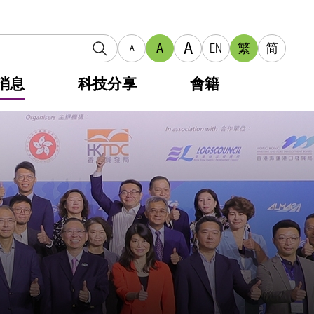
A
A
EN
繁
简
A
消息
科技分享
會籍