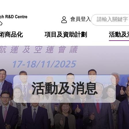
會員登入
術商品化
項目及資助計劃
活動及
介
劃
服務
使命
動向
權之技術
點
籍
疇
動
公共服務之創新技術
劃
表
構
活動及消息
劃
目
入
構
心
惠
問
導
告
發項目計劃書
心