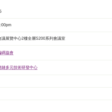
5
6:00pm
議展覽中心2樓全層S200系列會議室
編碼協會
應鏈多元技術研發中心