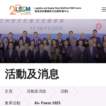
A
A
EN
繁
简
A
跳到內容（按回車鍵）
會員登入
主頁
活動及消息
關於LSCM
活動及消息
技術商品化
主頁
活動及消息
活動
項目及資助計劃
業界活動
AI+ Power 2025