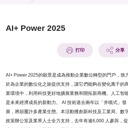
活動及消息
活動
AI+ Power 2025
獎項
新聞中心
打印
分享
資訊中心
AI+ Power 2025的願景是成為推動企業數位轉型的門戶，致
科技分享
於為企業的數位化之旅提供支持，讓它們能夠在變化萬千的
會籍
業環境中，利用科技更好地擴展業務和開拓新商機。人工智
是未來經濟成長的新動力。 AI 技術過去兩年以「井噴式」發
展，將顛覆許多產業生態。本活動獲創新科技及工業局、數
政策辦公室及業界人士全力支持，去年有逾6,000 人參與，促