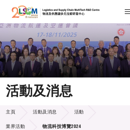
A
A
EN
繁
简
A
跳到內容（按回車鍵）
會員登入
主頁
活動及消息
關於LSCM
活動及消息
技術商品化
主頁
活動及消息
活動
項目及資助計劃
業界活動
物流科技博覽2024