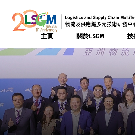
主頁
關於LSCM
技
跳到內容（按回車鍵）
熱門
熱門
熱門
熱門
熱門
機構簡
服務
合作計
活動
會籍及
願景及
LSCM 
可獲授
研發重
登記會
獎項
獎項
獎項
獎項
獎項
服務範
業界活
LSCM 動向
LSCM 動向
LSCM 動向
LSCM 動向
LSCM 動向
應用於
資助計
會員列
組織架
獎項
資助計
重點項
會員登
組織架
新聞中
稅務優
董事局
申請
研究顧
媒體報
評審
新聞稿
招標通
徵求研
資訊中