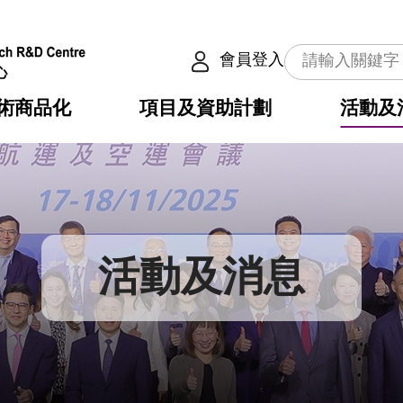
會員登入
術商品化
項目及資助計劃
活動及
介
劃
服務
使命
動向
權之技術
點
籍
疇
動
公共服務之創新技術
劃
表
構
活動及消息
劃
目
入
構
心
惠
問
導
告
發項目計劃書
心