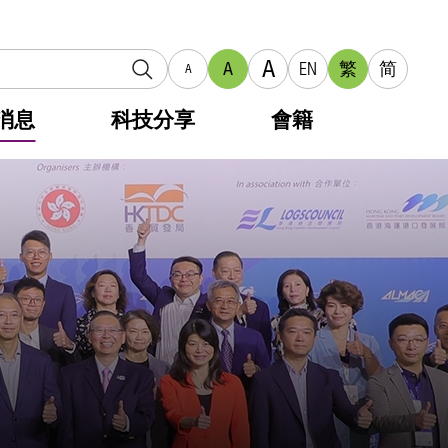
A
A
EN
繁
简
A
消息
科技分享
會籍