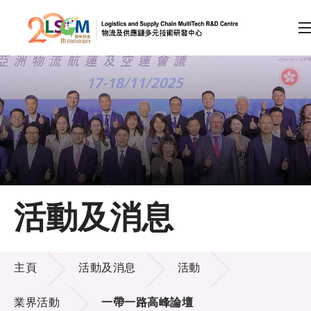
A
A
EN
繁
简
A
跳到內容（按回車鍵）
會員登入
主頁
活動及消息
關於LSCM
活動及消息
技術商品化
主頁
活動及消息
活動
項目及資助計劃
業界活動
一帶一路高峰論壇