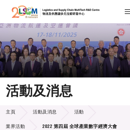
A
A
EN
繁
简
A
跳到內容（按回車鍵）
會員登入
主頁
活動及消息
關於LSCM
活動及消息
技術商品化
主頁
活動及消息
活動
項目及資助計劃
業界活動
2022 第四屆 全球產業數字經濟大會